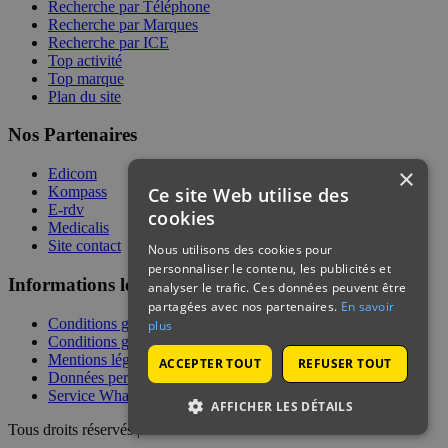
Recherche par Téléphone
Recherche par Marques
Recherche par ICE
Top activité
Top marque
Plan du site
Nos Partenaires
×
Edicom
Ce site Web utilise des
Kompass
E-rdv
cookies
Medicalis
Site contact
Nous utilisons des cookies pour
personnaliser le contenu, les publicités et
Informations légales
analyser le trafic. Ces données peuvent être
partagées avec nos partenaires.
En savoir
Conditions générales de services
plus
Conditions générales de vente
Mentions légales
ACCEPTER TOUT
REFUSER TOUT
Données personnelles
Service WhatsApp
AFFICHER LES DÉTAILS
Tous droits réservés | © Telecontact 2026