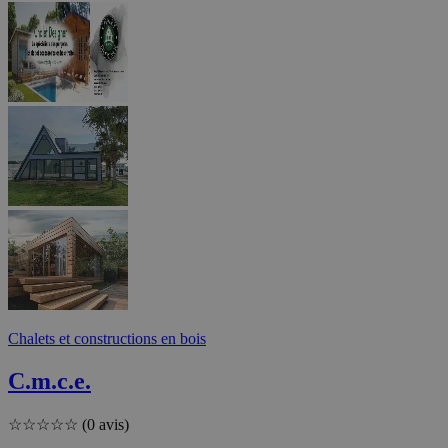
Chalets et constructions en bois
C.m.c.e.
☆
☆
☆
☆
☆
(0 avis)