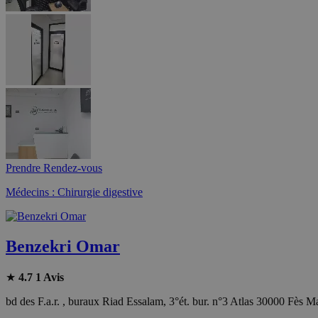
Prendre Rendez-vous
Médecins : Chirurgie digestive
Benzekri Omar
★
4.7
1 Avis
bd des F.a.r. , buraux Riad Essalam, 3°ét. bur. n°3 Atlas 30000 Fès M