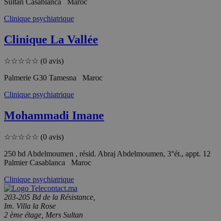
Sultan Casablanca Maroc
Clinique psychiatrique
Clinique La Vallée
☆
☆
☆
☆
☆
(0 avis)
Palmerie G30 Tamesna Maroc
Clinique psychiatrique
Mohammadi Imane
☆
☆
☆
☆
☆
(0 avis)
250 bd Abdelmoumen , résid. Abraj Abdelmoumen, 3°ét., appt. 12
Palmier Casablanca Maroc
Clinique psychiatrique
203-205 Bd de la Résistance,
Im. Villa la Rose
2 ème étage, Mers Sultan