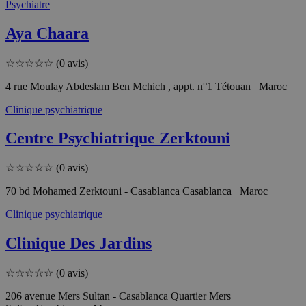
Psychiatre
Aya Chaara
☆
☆
☆
☆
☆
(0 avis)
4 rue Moulay Abdeslam Ben Mchich , appt. n°1 Tétouan Maroc
Clinique psychiatrique
Centre Psychiatrique Zerktouni
☆
☆
☆
☆
☆
(0 avis)
70 bd Mohamed Zerktouni - Casablanca Casablanca Maroc
Clinique psychiatrique
Clinique Des Jardins
☆
☆
☆
☆
☆
(0 avis)
206 avenue Mers Sultan - Casablanca Quartier Mers