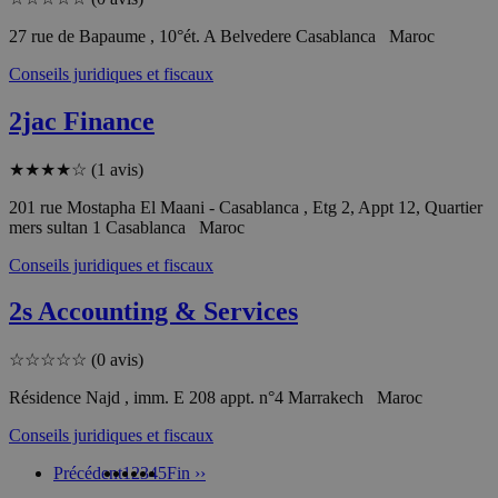
27 rue de Bapaume , 10°ét. A Belvedere Casablanca Maroc
Conseils juridiques et fiscaux
2jac Finance
★
★
★
★
☆
(1 avis)
201 rue Mostapha El Maani - Casablanca , Etg 2, Appt 12, Quartier
mers sultan 1 Casablanca Maroc
Conseils juridiques et fiscaux
2s Accounting & Services
☆
☆
☆
☆
☆
(0 avis)
Résidence Najd , imm. E 208 appt. n°4 Marrakech Maroc
Conseils juridiques et fiscaux
Précédent
1
2
3
4
5
Fin ››