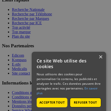
Recherche Nationale
Recherche par Téléphone
Recherche par Marques
Recherche par ICE
Top activité
Top marque
Plan du site
Nos Partenaires
×
Edicom
Ce site Web utilise des
Kompass
E-rdv
cookies
Medicalis
Site contact
Nous utilisons des cookies pour
personnaliser le contenu, les publicités et
Informations légales
analyser le trafic. Ces données peuvent être
partagées avec nos partenaires.
En savoir
Conditions générales de services
plus
Conditions générales de vente
Mentions légales
ACCEPTER TOUT
REFUSER TOUT
Données personnelles
Service WhatsApp