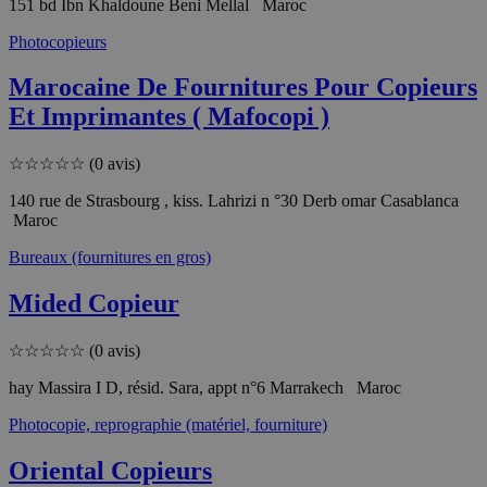
151 bd Ibn Khaldoune Beni Mellal Maroc
Photocopieurs
Marocaine De Fournitures Pour Copieurs
Et Imprimantes ( Mafocopi )
☆
☆
☆
☆
☆
(0 avis)
140 rue de Strasbourg , kiss. Lahrizi n °30 Derb omar Casablanca
Maroc
Bureaux (fournitures en gros)
Mided Copieur
☆
☆
☆
☆
☆
(0 avis)
hay Massira I D, résid. Sara, appt n°6 Marrakech Maroc
Photocopie, reprographie (matériel, fourniture)
Oriental Copieurs