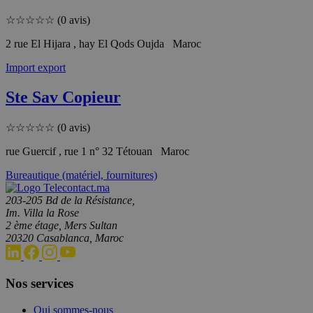
☆
☆
☆
☆
☆
(0 avis)
2 rue El Hijara , hay El Qods Oujda Maroc
Import export
Ste Sav Copieur
☆
☆
☆
☆
☆
(0 avis)
rue Guercif , rue 1 n° 32 Tétouan Maroc
Bureautique (matériel, fournitures)
203-205 Bd de la Résistance,
Im. Villa la Rose
2 ème étage, Mers Sultan
20320 Casablanca, Maroc
Nos services
Qui sommes-nous