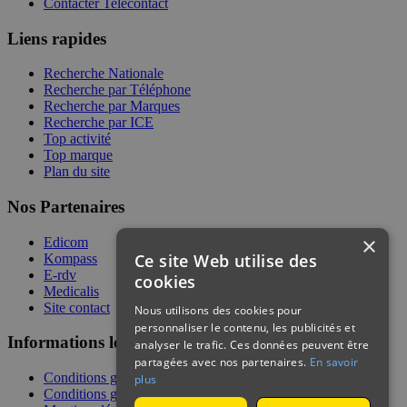
Contacter Telecontact
Liens rapides
Recherche Nationale
Recherche par Téléphone
Recherche par Marques
Recherche par ICE
Top activité
Top marque
Plan du site
Nos Partenaires
×
Edicom
Ce site Web utilise des
Kompass
E-rdv
cookies
Medicalis
Site contact
Nous utilisons des cookies pour
personnaliser le contenu, les publicités et
Informations légales
analyser le trafic. Ces données peuvent être
partagées avec nos partenaires.
En savoir
Conditions générales de services
plus
Conditions générales de vente