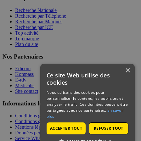
Recherche Nationale
Recherche par Téléphone
Recherche par Marques
Recherche par ICE
Top activité
Top marque
Plan du site
Nos Partenaires
×
Edicom
Ce site Web utilise des
Kompass
E-rdv
cookies
Medicalis
Site contact
Nous utilisons des cookies pour
personnaliser le contenu, les publicités et
Informations légales
analyser le trafic. Ces données peuvent être
partagées avec nos partenaires.
En savoir
Conditions générales de services
plus
Conditions générales de vente
Mentions légales
ACCEPTER TOUT
REFUSER TOUT
Données personnelles
Service WhatsApp