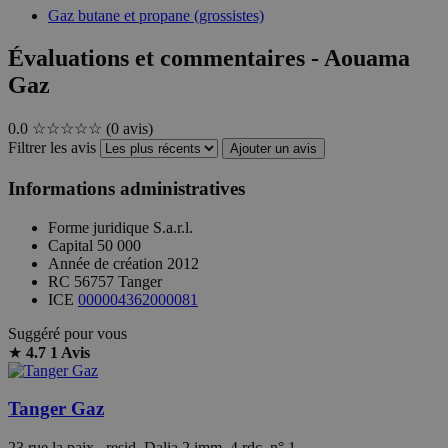
Gaz butane et propane (grossistes)
Évaluations et commentaires - Aouama
Gaz
0.0
☆☆☆☆☆
(0 avis)
Filtrer les avis
Ajouter un avis
Informations administratives
Forme juridique
S.a.r.l.
Capital
50 000
Année de création
2012
RC
56757 Tanger
ICE
000004362000081
Suggéré pour vous
★
4.7
1 Avis
Tanger Gaz
23 rue la paix , resid. Dalia 2 imm. 4 rdc. n° 1