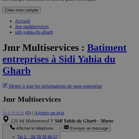
Créer mon compte
Accueil
Jmr multiservices
sidi-yahia-du-gharb
Jmr Multiservices
:
Batiment
entreprises à Sidi Yahia du
Gharb
Mettre à jour les informations de mon entreprise
Jmr Multiservices
☆
☆
☆
☆
☆
(0)
|
Ajouter un avis
126 bd Mohammed V
Sidi Yahia du Gharb - Maroc
Afficher le téléphone
Envoyer un message
Tel 1:
06 78 30 86 57