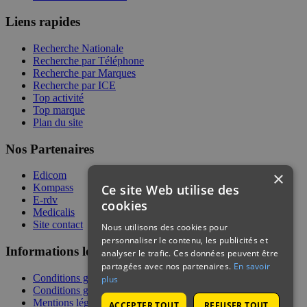
Liens rapides
Recherche Nationale
Recherche par Téléphone
Recherche par Marques
Recherche par ICE
Top activité
Top marque
Plan du site
Nos Partenaires
×
Edicom
Ce site Web utilise des
Kompass
E-rdv
cookies
Medicalis
Site contact
Nous utilisons des cookies pour
personnaliser le contenu, les publicités et
Informations légales
analyser le trafic. Ces données peuvent être
partagées avec nos partenaires.
En savoir
Conditions générales de services
plus
Conditions générales de vente
Mentions légales
ACCEPTER TOUT
REFUSER TOUT