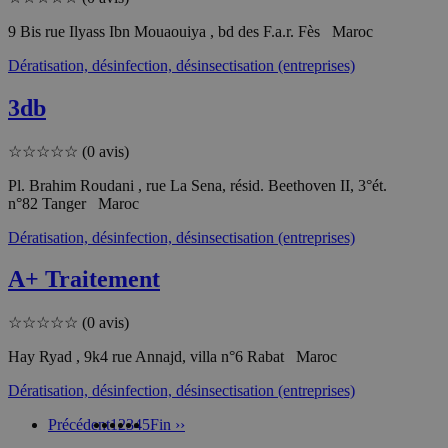
9 Bis rue Ilyass Ibn Mouaouiya , bd des F.a.r. Fès Maroc
Dératisation, désinfection, désinsectisation (entreprises)
3db
☆
☆
☆
☆
☆
(0 avis)
Pl. Brahim Roudani , rue La Sena, résid. Beethoven II, 3°ét.
n°82 Tanger Maroc
Dératisation, désinfection, désinsectisation (entreprises)
A+ Traitement
☆
☆
☆
☆
☆
(0 avis)
Hay Ryad , 9k4 rue Annajd, villa n°6 Rabat Maroc
Dératisation, désinfection, désinsectisation (entreprises)
Précédent
1
2
3
4
5
Fin ››