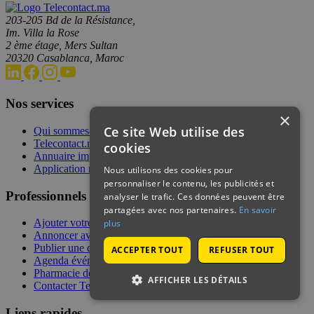
203-205 Bd de la Résistance,
Im. Villa la Rose
2 ème étage, Mers Sultan
20320 Casablanca, Maroc
Nos services
×
Ce site Web utilise des
Qui sommes-nous
Telecontact.ma
cookies
Annuaire imprimé
Application mobile
Nous utilisons des cookies pour
personnaliser le contenu, les publicités et
Professionnels
analyser le trafic. Ces données peuvent être
partagées avec nos partenaires.
En savoir
Ajouter votre établissement
plus
Annoncer avec nous
Publier une demande de devis
ACCEPTER TOUT
REFUSER TOUT
Agenda événementiel
Pharmacie de garde
AFFICHER LES DÉTAILS
Contacter Telecontact
Liens rapides