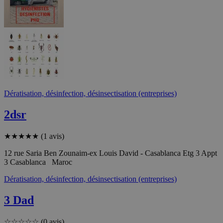
Dératisation, désinfection, désinsectisation (entreprises)
2dsr
★
★
★
★
★
(1 avis)
12 rue Saria Ben Zounaim-ex Louis David - Casablanca Etg 3 Appt
3 Casablanca Maroc
Dératisation, désinfection, désinsectisation (entreprises)
3 Dad
☆
☆
☆
☆
☆
(0 avis)